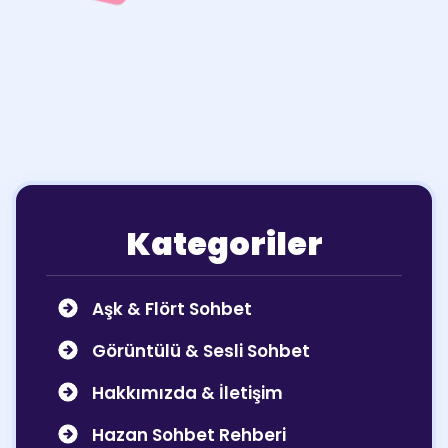
Kategoriler
Aşk & Flört Sohbet
Görüntülü & Sesli Sohbet
Hakkımızda & İletişim
Hazan Sohbet Rehberi