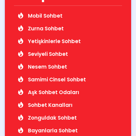
Mobil Sohbet
Zurna Sohbet
Yetişkinlerle Sohbet
Seviyeli Sohbet
Nesem Sohbet
Samimi Cinsel Sohbet
Aşk Sohbet Odaları
Sohbet Kanalları
Zonguldak Sohbet
Bayanlarla Sohbet