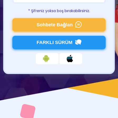
* Şifreniz yoksa boş bırakabilirsiniz.
Sohbete Bağlan
FARKLI SÜRÜM