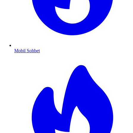
Mobil Sohbet