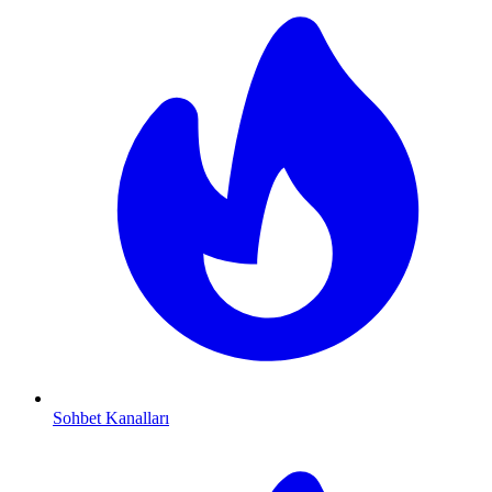
Sohbet Kanalları