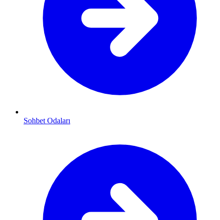
Sohbet Odaları