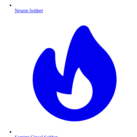
Nesem Sohbet