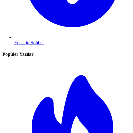
Yetişkin Sohbet
Popüler Yazılar