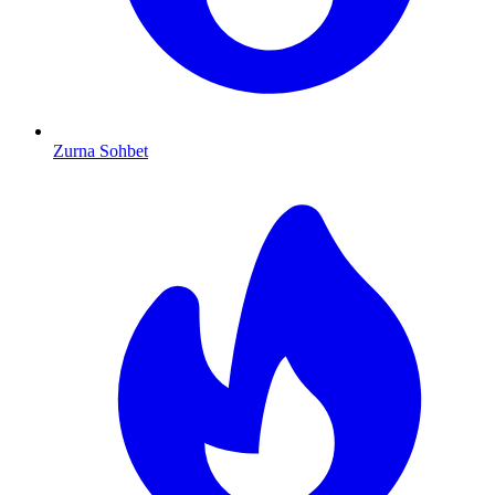
Zurna Sohbet