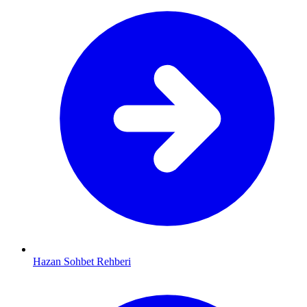
Hazan Sohbet Rehberi