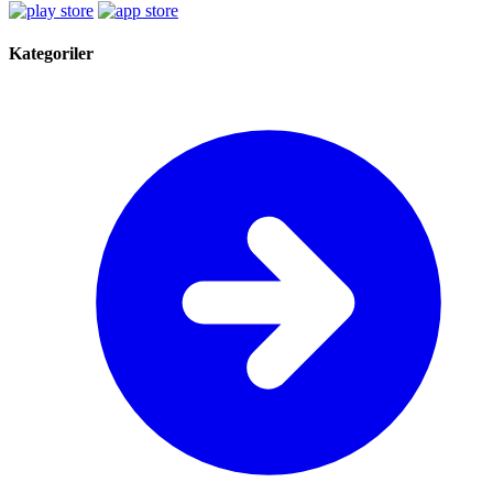
Kategoriler