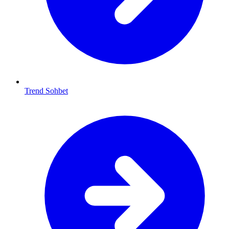
Trend Sohbet