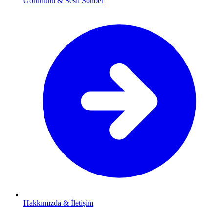
Görüntülü & Sesli Sohbet
Hakkımızda & İletişim