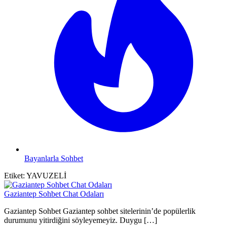
Bayanlarla Sohbet
Etiket:
YAVUZELİ
Gaziantep Sohbet Chat Odaları
Gaziantep Sohbet Gaziantep sohbet sitelerinin’de popülerlik
durumunu yitirdiğini söyleyemeyiz. Duygu […]