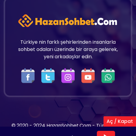
Türkiye nin farklı şehirlerinden insanlarla
sohbet odaları üzerinde bir araya gelerek,
yeni arkadaşlar edin.
Aç / Kapat
© 2020 - 2024 HazanSohbet.Com - Tüm Hakları
Saklıdır.Admin@hazansohbet.com