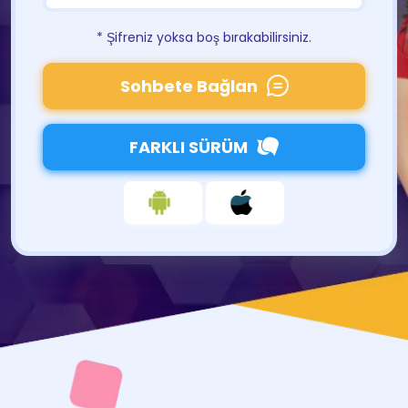
* Şifreniz yoksa boş bırakabilirsiniz.
Sohbete Bağlan
FARKLI SÜRÜM