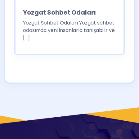
Yozgat Sohbet Odaları
Yozgat Sohbet Odaları Yozgat sohbet
odasın’da yeni insanlarla tanışabilir ve
[…]