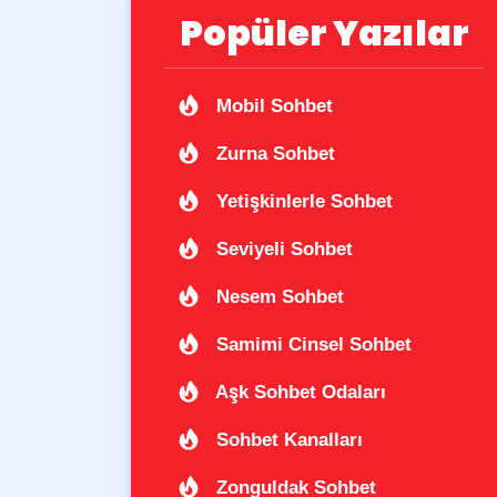
Popüler Yazılar
Mobil Sohbet
Zurna Sohbet
Yetişkinlerle Sohbet
Seviyeli Sohbet
Nesem Sohbet
Samimi Cinsel Sohbet
Aşk Sohbet Odaları
Sohbet Kanalları
Zonguldak Sohbet