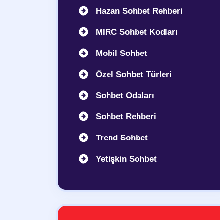
Hazan Sohbet Rehberi
MIRC Sohbet Kodları
Mobil Sohbet
Özel Sohbet Türleri
Sohbet Odaları
Sohbet Rehberi
Trend Sohbet
Yetişkin Sohbet