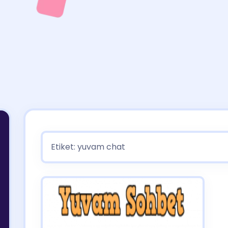
Etiket:
yuvam chat