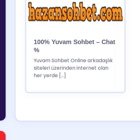
100% Yuvam Sohbet – Chat
%
Yuvam Sohbet Online arkadaşlık
siteleri üzerinden internet olan
her yerde […]