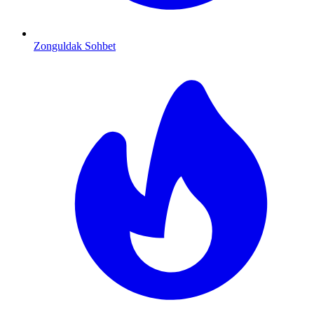
Zonguldak Sohbet