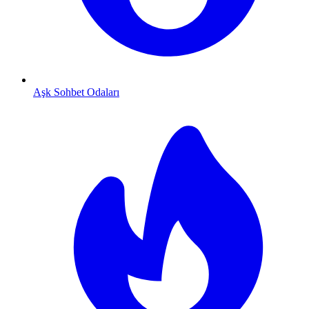
Aşk Sohbet Odaları