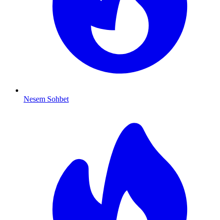
Nesem Sohbet