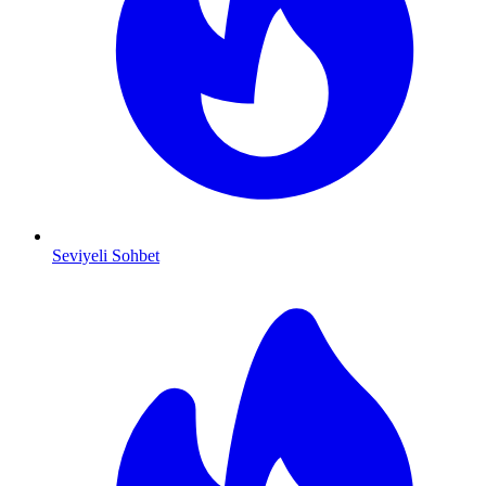
Seviyeli Sohbet