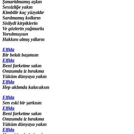
Şımartılmamış aşkın
Sessizliğe yakın
Kimbilir kaç yüzyıldır
Sarılmamış kolların
Sisliydi kirpiklerin
Ve gözlerin yağmurlu
Yorulmuşsun
Hakkını almış yılların
Elfida
Bir belalı başımsın
Elfida
Beni farketme sakın
Omzumda iz bırakma
Yüküm dünyaya yakın
Elfida
Hep aklımda kalacaksın
Elfida
Sen eski bir şarkısın
Elfida
Beni farketme sakın
Omzumda iz bırakma
Yüküm dünyaya yakın
Elfida