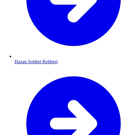
Hazan Sohbet Rehberi