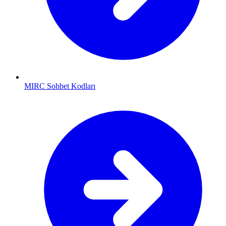
MIRC Sohbet Kodları