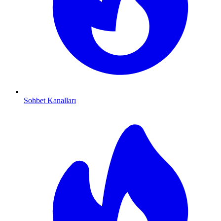
Sohbet Kanalları