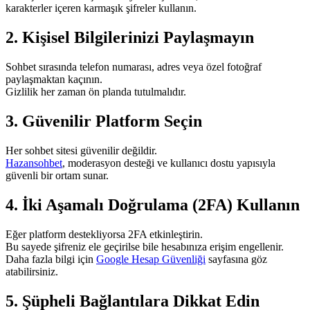
karakterler içeren karmaşık şifreler kullanın.
2. Kişisel Bilgilerinizi Paylaşmayın
Sohbet sırasında telefon numarası, adres veya özel fotoğraf
paylaşmaktan kaçının.
Gizlilik her zaman ön planda tutulmalıdır.
3. Güvenilir Platform Seçin
Her sohbet sitesi güvenilir değildir.
Hazansohbet
, moderasyon desteği ve kullanıcı dostu yapısıyla
güvenli bir ortam sunar.
4. İki Aşamalı Doğrulama (2FA) Kullanın
Eğer platform destekliyorsa 2FA etkinleştirin.
Bu sayede şifreniz ele geçirilse bile hesabınıza erişim engellenir.
Daha fazla bilgi için
Google Hesap Güvenliği
sayfasına göz
atabilirsiniz.
5. Şüpheli Bağlantılara Dikkat Edin