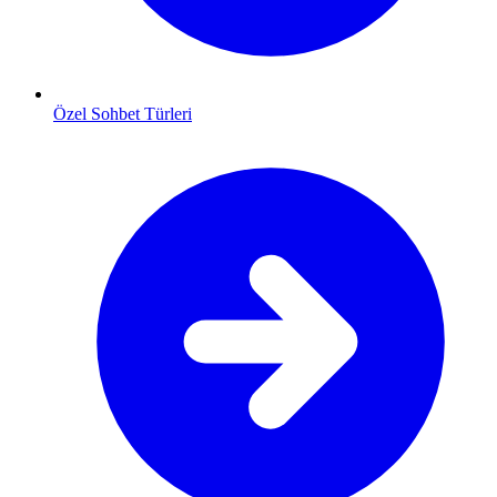
Özel Sohbet Türleri