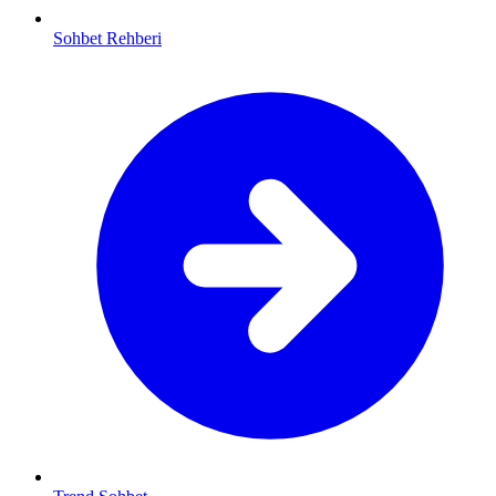
Sohbet Rehberi