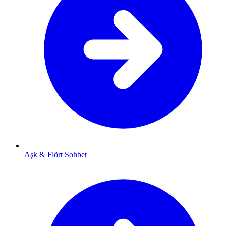
Aşk & Flört Sohbet