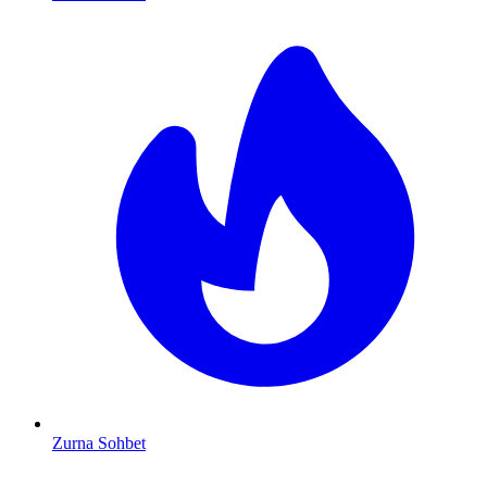
Zurna Sohbet