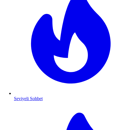
Seviyeli Sohbet