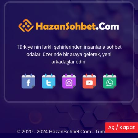
Türkiye nin farklı şehirlerinden insanlarla sohbet
odaları üzerinde bir araya gelerek, yeni
arkadaşlar edin.
Aç / Kapat
© 2020 - 2024 HazanSohbet.Com - Tüm Hakları