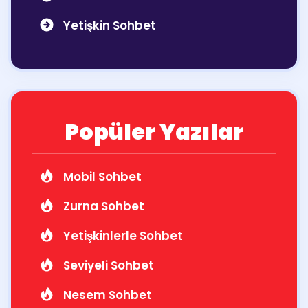
Yetişkin Sohbet
Popüler Yazılar
Mobil Sohbet
Zurna Sohbet
Yetişkinlerle Sohbet
Seviyeli Sohbet
Nesem Sohbet