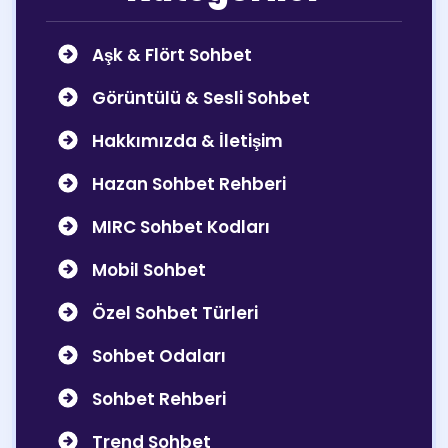
Aşk & Flört Sohbet
Görüntülü & Sesli Sohbet
Hakkımızda & İletişim
Hazan Sohbet Rehberi
MIRC Sohbet Kodları
Mobil Sohbet
Özel Sohbet Türleri
Sohbet Odaları
Sohbet Rehberi
Trend Sohbet