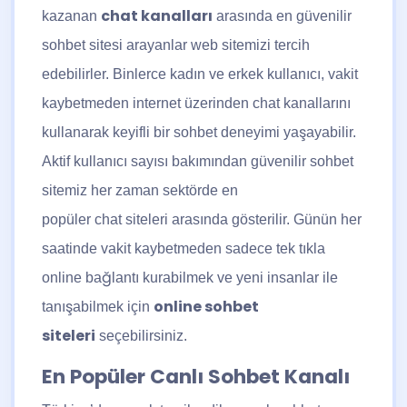
chat kanalları
kazanan
arasında en güvenilir
sohbet sitesi arayanlar web sitemizi tercih
edebilirler. Binlerce kadın ve erkek kullanıcı, vakit
kaybetmeden internet üzerinden chat kanallarını
kullanarak keyifli bir sohbet deneyimi yaşayabilir.
Aktif kullanıcı sayısı bakımından güvenilir sohbet
sitemiz her zaman sektörde en
popüler chat siteleri arasında gösterilir. Günün her
saatinde vakit kaybetmeden sadece tek tıkla
online bağlantı kurabilmek ve yeni insanlar ile
online sohbet
tanışabilmek için
siteleri
seçebilirsiniz.
En Popüler Canlı Sohbet Kanalı