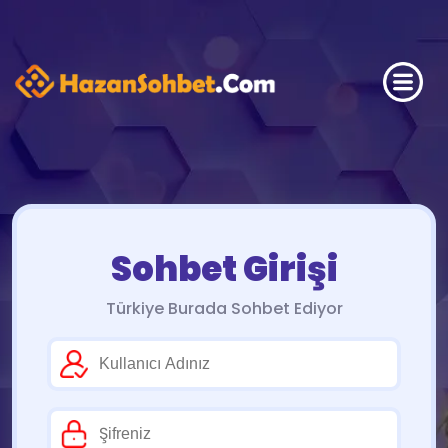
Sohbet Girişi
Türkiye Burada Sohbet Ediyor