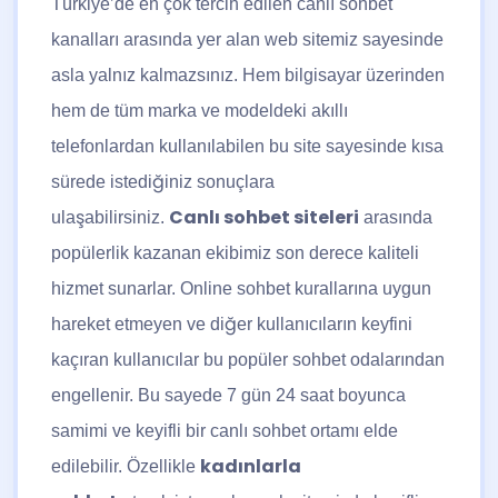
Türkiye’de en çok tercih edilen canlı sohbet
kanalları arasında yer alan web sitemiz sayesinde
asla yalnız kalmazsınız. Hem bilgisayar üzerinden
hem de tüm marka ve modeldeki akıllı
telefonlardan kullanılabilen bu site sayesinde kısa
sürede istediğiniz sonuçlara
Canlı sohbet siteleri
ulaşabilirsiniz.
arasında
popülerlik kazanan ekibimiz son derece kaliteli
hizmet sunarlar. Online sohbet kurallarına uygun
hareket etmeyen ve diğer kullanıcıların keyfini
kaçıran kullanıcılar bu popüler sohbet odalarından
engellenir. Bu sayede 7 gün 24 saat boyunca
samimi ve keyifli bir canlı sohbet ortamı elde
kadınlarla
edilebilir. Özellikle