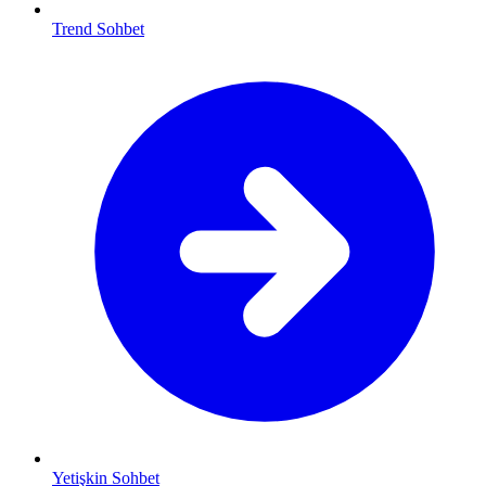
Trend Sohbet
Yetişkin Sohbet