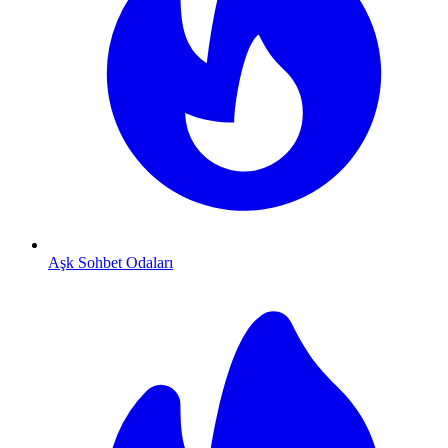
Aşk Sohbet Odaları