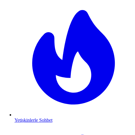
Yetişkinlerle Sohbet