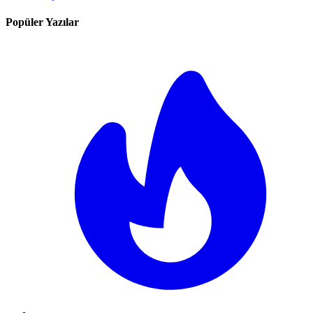
Popüler Yazılar