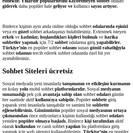
etmektir. Yıllardır popülaritesini kaybetmeyen sohbet
odaları
giderek
daha popüler hale
geliyor ve
kullanıcı
sayısı artıyor.
Binlerce kişinin aynı anda online olduğu sohbet
odalarında eşinizi
veya en
güzel
sohbet arkadaşınızı bulabilirsiniz. Evlenmek isteyen
erkek
ve
kadınlar, hoşlandıkları kişileri bulmak
ve
harika
sohbetler yapmak
için 7/2
sohbet
odalarına giriş
yapabilirler.
Türkiye’nin
en popüler sohbet
odasını
sunan
gönül rahatlığıyla
sohbet
odamızı
tercih ederek sohbet odasında özel bir yer
ayırtabilirsiniz.
Sohbet Siteleri ücretsiz
Sosyal medyada yeni insanlarla
tanışmanın ve etkileşim kurmanın
en kolay
yolu
mobil sohbet
platformlarıdır.
Sosyal
medyanın
sunamadığı
pek çok
avantaja sahip olan
sohbet
odaları
günün
her saatinde aktif
kullanıcıya sahiptir.
Popüler
sohbete
giriş
yaparak yeni insanlarla tanışabilir ve samimi bir
sohbette
eğlenebilirsiniz. Günümüzün
popüler sosyal
medyasının ortaya
çıkmasından
önce milyonlarca kişinin kullandığı sohbet
odaları
yeniden
popüler olmaya başladı.
Binlerce
kişi tarafından
aktif
olarak
kullanılan
ve canlı sohbet
yapılan
bu platformlara giriş
yapmak için web sitemizi kullanabilirsiniz.
Türkiye’nin
en popüler