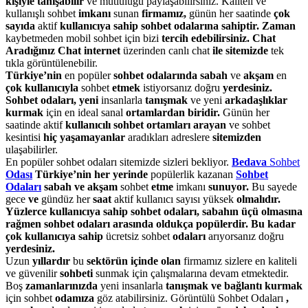
kişiyle tanışabilir
ve mutluluğu paylaşabilirsiniz. Kaliteli ve
kullanışlı sohbet
imkanı
sunan
firmamız,
günün her saatinde
çok
sayıda
aktif
kullanıcıya sahip sohbet odalarına sahiptir. Zaman
kaybetmeden mobil sohbet için bizi
tercih edebilirsiniz.
Chat
Aradığınız
Chat internet
üzerinden canlı chat
ile sitemizde
tek
tıkla görüntülenebilir.
Türkiye’nin
en popüler
sohbet odalarında sabah
ve
akşam
en
çok kullanıcıyla
sohbet
etmek
istiyorsanız doğru
yerdesiniz.
Sohbet odaları, yeni
insanlarla
tanışmak
ve yeni
arkadaşlıklar
kurmak
için en ideal sanal
ortamlardan biridir.
Günün her
saatinde aktif
kullanıcılı sohbet ortamları arayan
ve sohbet
kesintisi
hiç yaşamayanlar
aradıkları adreslere
sitemizden
ulaşabilirler.
En popüler sohbet odaları sitemizde sizleri bekliyor.
Bedava
Sohbet
Odası
Türkiye’nin her yerinde
popülerlik kazanan
Sohbet
Odaları
sabah ve akşam
sohbet
etme
imkanı
sunuyor.
Bu sayede
gece
ve
gündüz her
saat
aktif kullanıcı sayısı yüksek
olmalıdır.
Yüzlerce kullanıcıya sahip sohbet odaları, sabahın üçü olmasına
rağmen sohbet odaları arasında oldukça popülerdir. Bu kadar
çok kullanıcıya sahip
ücretsiz sohbet
odaları
arıyorsanız doğru
yerdesiniz.
Uzun
yıllardır
bu
sektörün içinde olan
firmamız sizlere en kaliteli
ve güvenilir
sohbeti
sunmak için çalışmalarına devam etmektedir.
Boş
zamanlarınızda
yeni insanlarla
tanışmak ve bağlantı kurmak
için sohbet
odamıza
göz atabilirsiniz. Görüntülü Sohbet Odaları
,