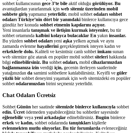
sohbet kullanıcısının
gece 3’te bile
aktif olduğu
görülüyor. Bu
avantajlardan yararlanmak için
web sitemiz üzerinden mobil
sohbete giriş
yapmanız
yeterlidir.
mobil sohbet
odaları
sohbet
odaları Türkiye’nin dört bir yanındaki
binlerce kullanıcıya gece
gündüz her konuda
sohbet etmenin kapılarını açıyor.
Yeni insanlarla
tanışmak ve iletişim kurmak isteyenler,
bu tür
sohbet ortamında
kalbini kolayca bulacaklar En
yakın
insanlar.
Bu yüzden
sohbet odaları
yeni
aşka
yelken açmak ve aynı
zamanda evlenme
hayallerini
gerçekleştirmek isteyen kadın ve
erkeklerle dolu.
Kaliteli ve kesintisiz canlı sohbet
imkanı
sunan
web sitemize göz atarak en popüler mobil sohbet
siteleri
hakkında
bilgi
edinebilirsiniz. Bu
sohbet
odaları,
mobil
cihazlarınızdan
bağlanmanıza izin
verdiği
için,
gecenin ilerleyen saatlerinde
yatağınızdan
da
samimi sohbetlere katılabilirsiniz. Keyifli ve
güler
yüzlü bir
sohbet deneyimi yaşamak için web sitemizdeki en popüler
sohbet
odalarımızdan
birini seçmeniz yeterlidir.
Chat Odaları Ücretsiz
Sohbet
Günün
her saatinde
sitemizde binlerce kullanıcıyla
sohbet
edin. Ücret
ödemeden yapabileceğiniz bu sohbetler sayesinde
eğlenebilir
veya
yeni arkadaşlar
edinebilirsiniz.
Bugün
binlerce
erkek
ve
kadın,
sohbet odalarında
tanıştıkları
kişilerle
evlenmekten mutlu oluyorlar. Bu tür forumlarda
evleneceğiniz