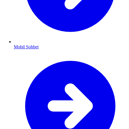
Mobil Sohbet