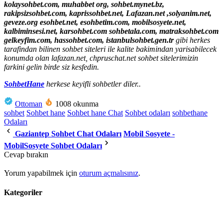
kolaysohbet.com, muhabbet org, sohbet.mynet.bz,
rakipsizsohbet.com, kaprissohbet.net, Lafazan.net ,solyanim.net,
geveze.org esohbet.net, esohbetim.com, mobilsosyete.net,
kalbiminsesi.net, karsohbet.com sohbetala.com, matraksohbet.com
gelkeyfim.com, hassohbet.com, istanbulsohbet.gen.tr
gibi herkes
tarafindan bilinen sohbet siteleri ile kalite bakimindan yarisabilecek
konumda olan lafazan.net, chpruschat.net sohbet sitelerimizin
farkini gelin birde siz kesfedin.
SohbetHane
herkese keyifli sohbetler diler..
Ottoman
1008 okunma
sohbet
Sohbet hane
Sohbet hane Chat
Sohbet odaları
sohbethane
Odaları
Gaziantep Sohbet Chat Odaları
Mobil Sosyete -
MobilSosyete Sohbet Odaları
Cevap bırakın
Yorum yapabilmek için
oturum açmalısınız
.
Kategoriler