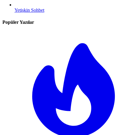
Yetişkin Sohbet
Popüler Yazılar