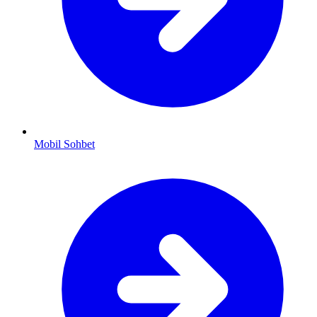
Mobil Sohbet