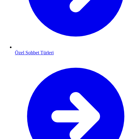
Özel Sohbet Türleri