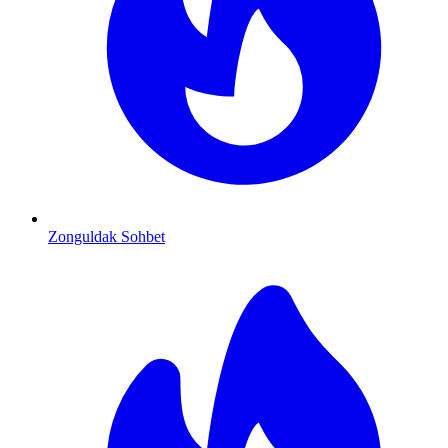
Zonguldak Sohbet