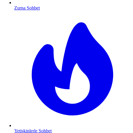
Zurna Sohbet
Yetişkinlerle Sohbet