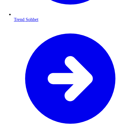
Trend Sohbet