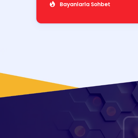
Bayanlarla Sohbet