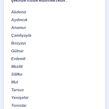
şekilde ifade edilmektedir:
Akdeniz
Aydıncık
Anamur
Çamlıyayla
Bozyazı
Gülnar
Erdemli
Mezitli
Silifke
Mut
Tarsus
Yenişehir
Toroslar