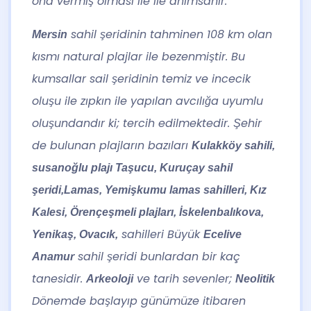
ona vermiş olması ile ile anımsanır.
sahil şeridinin tahminen 108 km olan
Mersin
kısmı natural plajlar ile bezenmiştir. Bu
kumsallar sail şeridinin temiz ve incecik
oluşu ile zıpkın ile yapılan avcılığa uyumlu
oluşundandır ki; tercih edilmektedir. Şehir
de bulunan plajların bazıları
Kulakköy sahili
,
susanoğlu plajı
Taşucu, Kuruçay sahil
şeridi,
Lamas
,
Yemişkumu
lamas sahilleri,
Kız
Kalesi
, Örençeşmeli plajları, İskelenbalıkova,
sahilleri Büyük
Yenikaş, Ovacık,
Ecelive
sahil şeridi bunlardan bir kaç
Anamur
tanesidir.
ve tarih sevenler;
Arkeoloji
Neolitik
Dönemde başlayıp günümüze itibaren