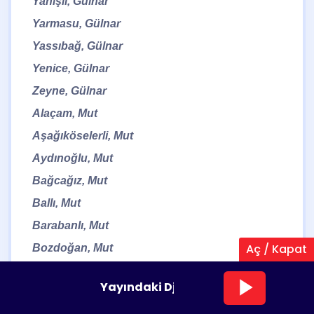
Yanışlı, Gülnar
Yarmasu, Gülnar
Yassıbağ, Gülnar
Yenice, Gülnar
Zeyne, Gülnar
Alaçam, Mut
Aşağıköselerli, Mut
Aydınoğlu, Mut
Bağcağız, Mut
Ballı, Mut
Barabanlı, Mut
Aç / Kapat
Bozdoğan, Mut
Burunköy, Mut
Yayındaki Dj:
No DJ
& Çalan Parça:
Sen
Çağlayangedik, Mut