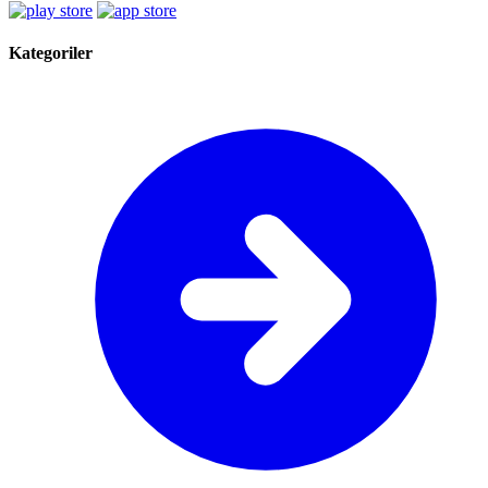
Kategoriler