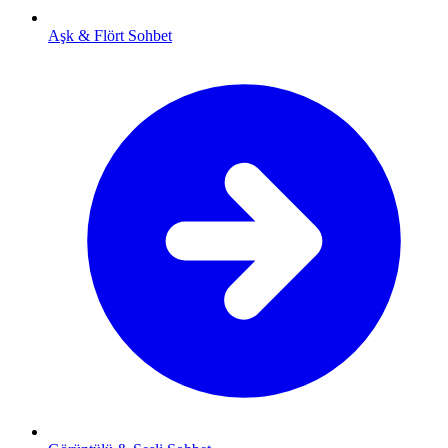
Aşk & Flört Sohbet