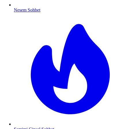
Nesem Sohbet