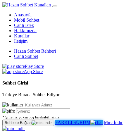
Anasayfa
Mobil Sohbet
Canlı İstek
Hakkımızda
Kurallar
İletişim
Hazan Sohbet Rehberi
Canlı Sohbet
Play Store
App Store
Sohbet Girişi
Türkiye Burada Sohbet Ediyor
* Şifreniz yoksa boş bırakabilirsiniz.
FARKLI SÜRÜM
Mirc İndir
Sohbete Bağlan