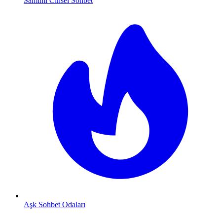
Samimi Cinsel Sohbet
Aşk Sohbet Odaları