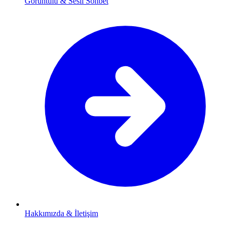
Görüntülü & Sesli Sohbet
Hakkımızda & İletişim