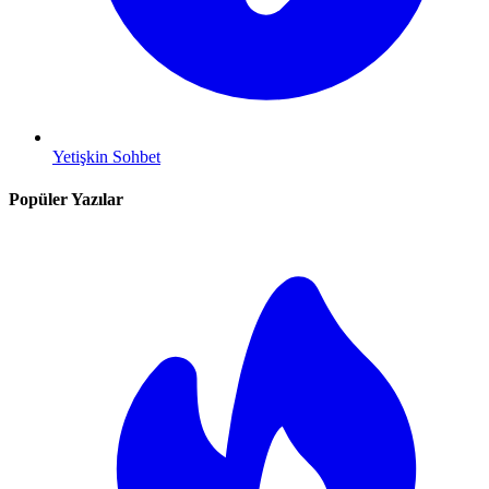
Yetişkin Sohbet
Popüler Yazılar