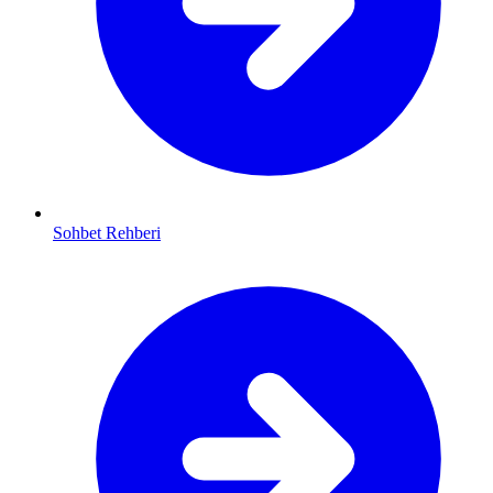
Sohbet Rehberi