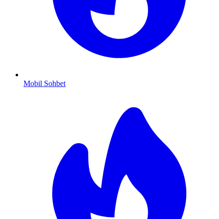
Mobil Sohbet