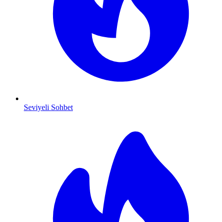
Seviyeli Sohbet