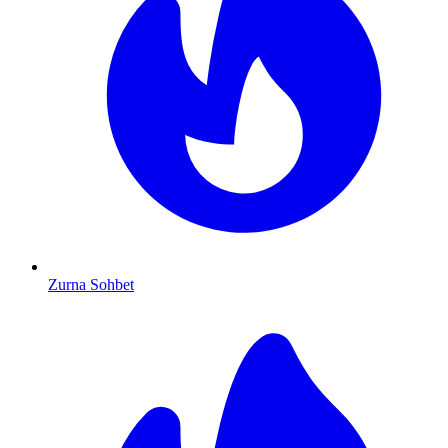
Zurna Sohbet