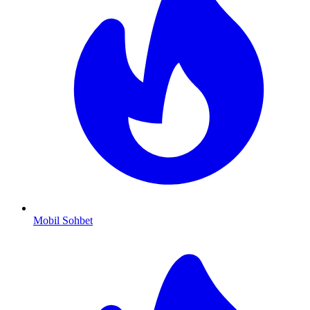
Mobil Sohbet