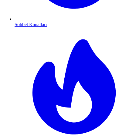
Sohbet Kanalları