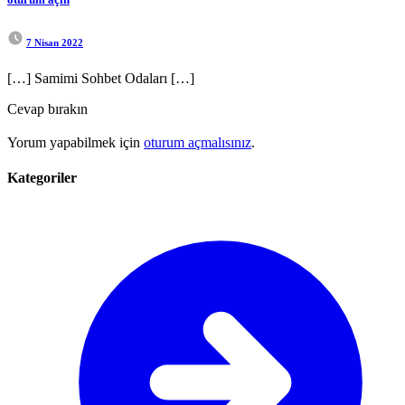
7 Nisan 2022
[…] Samimi Sohbet Odaları […]
Cevap bırakın
Yorum yapabilmek için
oturum açmalısınız
.
Kategoriler