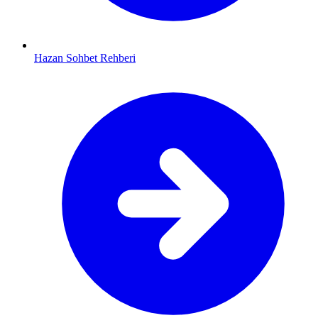
Hazan Sohbet Rehberi