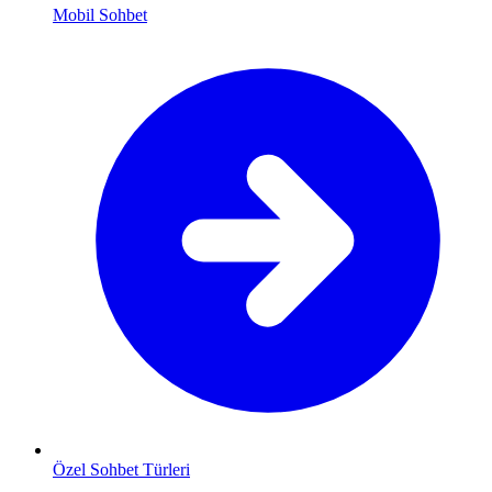
Mobil Sohbet
Özel Sohbet Türleri