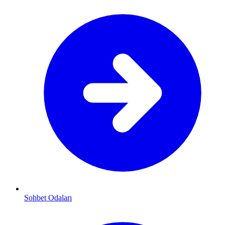
Sohbet Odaları