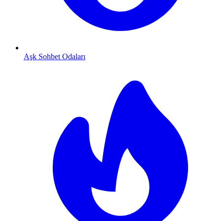
Aşk Sohbet Odaları