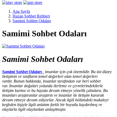
Ana Sayfa
Hazan Sohbet Rehberi
Samimi Sohbet Odaları
Samimi Sohbet Odaları
Samimi Sohbet Odaları
Samimi Sohbet Odaları
, insanlar için çok önemlidir. Bu üst düzey
iletişimin ve sınıfların temel değerleri olan temel değerleri
vardır. Bunun hakkında, insanlar tarafından var beri sohbet
var. İnsanlar doğaları yolunda ilerleme ve çevrelerindekilerle
iletişim kurma ve bu hayata devam etmeye yönelik çabalara. Bu
insanları araştıranlar araştırın ve insanlar ile iletişim kurarak
devam etmeye devam ediyorlar. Ancak ilgili bölümdeki makaleyi
keşfeden kişiyle ilgili anlatım farklı bir boyutlu kaydırılmış ve
olaylarla ilgili olaylardan anlaşılmıştır.