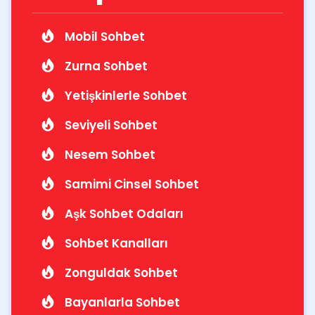
Mobil Sohbet
Zurna Sohbet
Yetişkinlerle Sohbet
Seviyeli Sohbet
Nesem Sohbet
Samimi Cinsel Sohbet
Aşk Sohbet Odaları
Sohbet Kanalları
Zonguldak Sohbet
Bayanlarla Sohbet