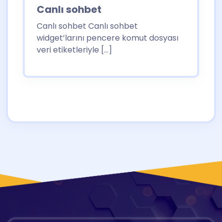
Canlı sohbet
Canlı sohbet Canlı sohbet
widget’larını pencere komut dosyası
veri etiketleriyle […]