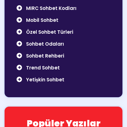
MIRC Sohbet Kodları
Mobil Sohbet
Özel Sohbet Türleri
Sohbet Odaları
Sohbet Rehberi
Trend Sohbet
Yetişkin Sohbet
Popüler Yazılar