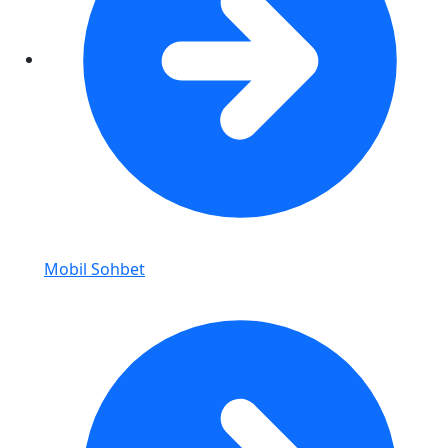
Mobil Sohbet