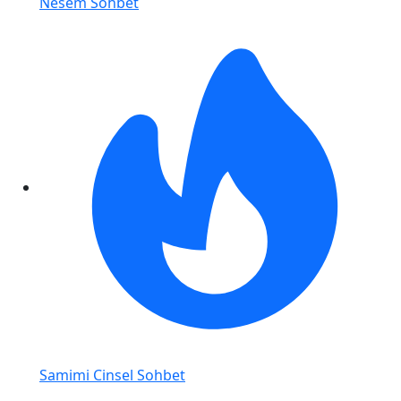
Nesem Sohbet
Samimi Cinsel Sohbet