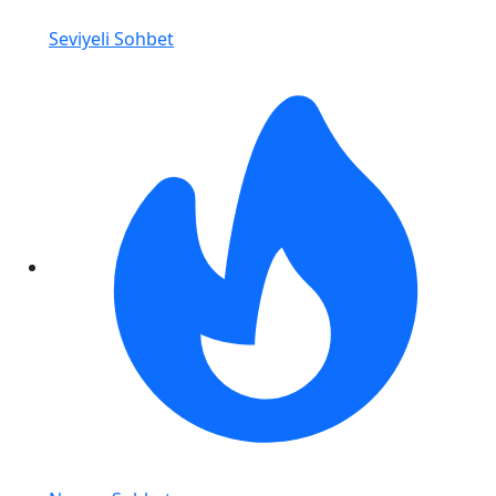
Seviyeli Sohbet