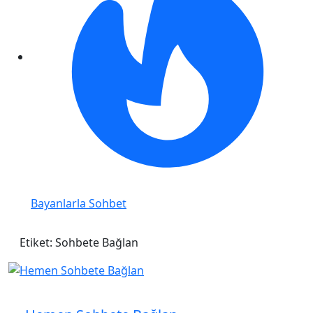
Bayanlarla Sohbet
Etiket:
Sohbete Bağlan