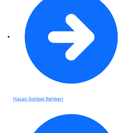
Hazan Sohbet Rehberi