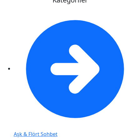
Aşk & Flört Sohbet