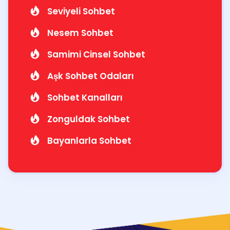
Seviyeli Sohbet
Nesem Sohbet
Samimi Cinsel Sohbet
Aşk Sohbet Odaları
Sohbet Kanalları
Zonguldak Sohbet
Bayanlarla Sohbet