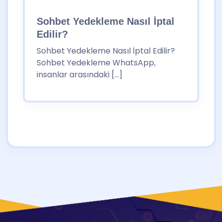
Sohbet Yedekleme Nasıl İptal
Edilir?
Sohbet Yedekleme Nasıl İptal Edilir?
Sohbet Yedekleme WhatsApp,
insanlar arasındaki […]