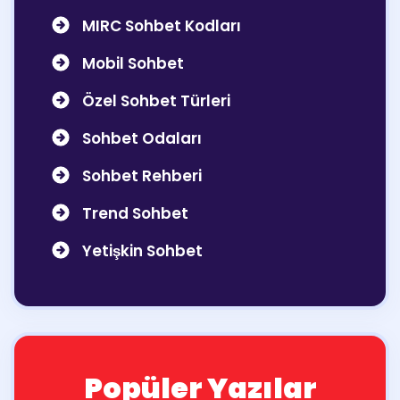
MIRC Sohbet Kodları
Mobil Sohbet
Özel Sohbet Türleri
Sohbet Odaları
Sohbet Rehberi
Trend Sohbet
Yetişkin Sohbet
Popüler Yazılar