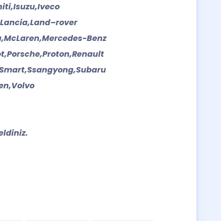
niti
,
Isuzu
,
Iveco
Lancia
,
Land
–
rover
a
,
McLaren
,
Mercedes-Benz
t
,
Porsche
,
Proton
,
Renault
Smart
,
Ssangyong
,
Subaru
en
,
Volvo
eldiniz.