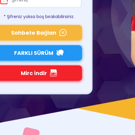
* Şifreniz yoksa boş bırakabilirsiniz.
Sohbete Bağlan
FARKLI SÜRÜM
Mirc İndir