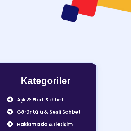
Kategoriler
Aşk & Flört Sohbet
Görüntülü & Sesli Sohbet
Hakkımızda & İletişim