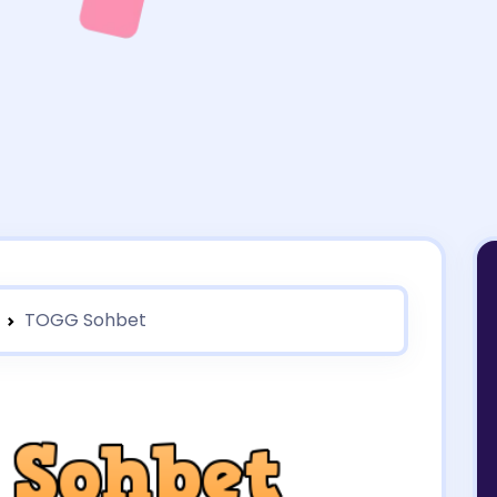
TOGG Sohbet