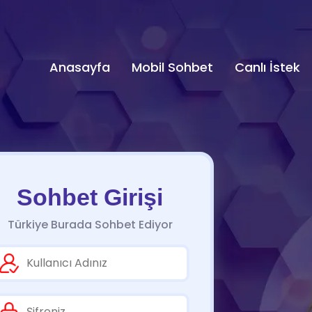
Anasayfa
Mobil Sohbet
Canlı İstek
Sohbet Girişi
Türkiye Burada Sohbet Ediyor