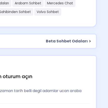
daları
Arabam Sohbet
Mercedes Chat
Sahibinden Sohbet
Volvo Sohbet
Beta Sohbet Odaları
n oturum açın
zaman tarih belli degil adamlar ucan araba