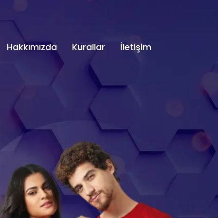
Hakkımızda
Kurallar
İletişim