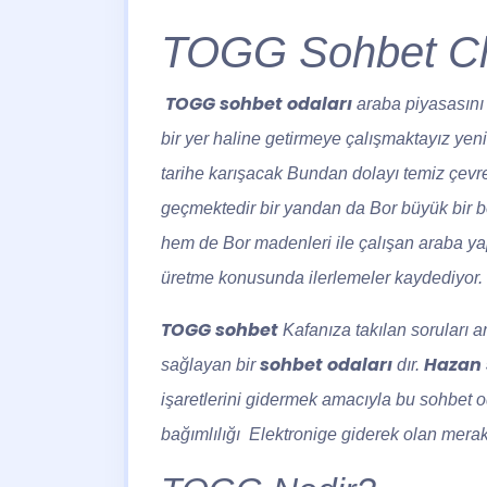
TOGG Sohbet Ch
TOGG sohbet odaları
araba piyasasını 
bir yer haline getirmeye çalışmaktayız yeni
tarihe karışacak Bundan dolayı temiz çevre p
geçmektedir bir yandan da Bor büyük bir be
hem de Bor madenleri ile çalışan araba y
üretme konusunda ilerlemeler kaydediyor.
TOGG sohbet
Kafanıza takılan soruları ar
sohbet odaları
Hazan 
sağlayan bir
dır.
işaretlerini gidermek amacıyla bu sohbet 
bağımlılığı Elektronige giderek olan merak 