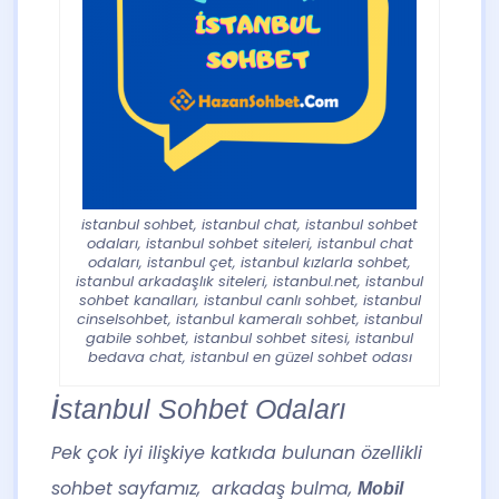
istanbul sohbet, istanbul chat, istanbul sohbet
odaları, istanbul sohbet siteleri, istanbul chat
odaları, istanbul çet, istanbul kızlarla sohbet,
istanbul arkadaşlık siteleri, istanbul.net, istanbul
sohbet kanalları, istanbul canlı sohbet, istanbul
cinselsohbet, istanbul kameralı sohbet, istanbul
gabile sohbet, istanbul sohbet sitesi, istanbul
bedava chat, istanbul en güzel sohbet odası
İstanbul Sohbet Odaları
Pek çok iyi ilişkiye katkıda bulunan özellikli
sohbet sayfamız, arkadaş bulma,
Mobil