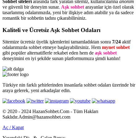
Sohbet siteleri
arasında fark yaratan sitemiz, kullanıcılarına
anonim
ve güvenli bir deneyim sunar.
Aşk sohbet
arayanlar için özel olarak
tasarlanmış odalarımızda, yeni bir ilişkiye adım atabilir ya da sadece
romantik bir sohbetin tadını çıkarabilirsiniz.
Kaliteli ve Ücretsiz Aşk Sohbet Odaları
Sitemize ücretsiz üyelik işlemlerini tamamladıktan sonra
7/24
aktif
odalarımızda sohbet etmeye başlayabilirsiniz. Hem
mynet sohbet
gibi popüler alternatiflerle rekabet eden hem de
aşk sohbet
deneyimini en iyi şekilde sunan platformumuza şimdi katılın!
Türkiye nin farklı şehirlerinden insanlarla sohbet odaları üzerinde bir
araya gelerek, yeni arkadaşlar edin.
© 2020 - 2024 HazanSohbet.Com - Tüm Hakları
Saklıdır.Admin@hazansohbet.com
Aç / Kapat
Yayındaki Dj:
& Çalan Parça: