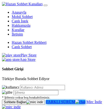
Anasayfa
Mobil Sohbet
Canlı İstek
Hakkımızda
Kurallar
İletişim
Hazan Sohbet Rehberi
Canlı Sohbet
Play Store
App Store
Sohbet Girişi
Türkiye Burada Sohbet Ediyor
* Şifreniz yoksa boş bırakabilirsiniz.
FARKLI SÜRÜM
Mirc İndir
Sohbete Bağlan