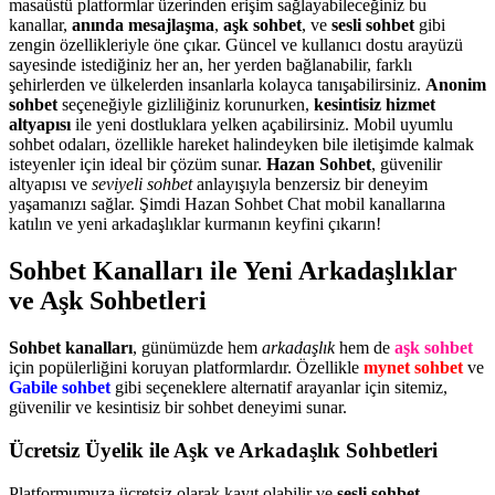
masaüstü platformlar üzerinden erişim sağlayabileceğiniz bu
kanallar,
anında mesajlaşma
,
aşk sohbet
, ve
sesli sohbet
gibi
zengin özellikleriyle öne çıkar. Güncel ve kullanıcı dostu arayüzü
sayesinde istediğiniz her an, her yerden bağlanabilir, farklı
şehirlerden ve ülkelerden insanlarla kolayca tanışabilirsiniz.
Anonim
sohbet
seçeneğiyle gizliliğiniz korunurken,
kesintisiz hizmet
altyapısı
ile yeni dostluklara yelken açabilirsiniz. Mobil uyumlu
sohbet odaları, özellikle hareket halindeyken bile iletişimde kalmak
isteyenler için ideal bir çözüm sunar.
Hazan Sohbet
, güvenilir
altyapısı ve
seviyeli sohbet
anlayışıyla benzersiz bir deneyim
yaşamanızı sağlar. Şimdi Hazan Sohbet Chat mobil kanallarına
katılın ve yeni arkadaşlıklar kurmanın keyfini çıkarın!
Sohbet Kanalları ile Yeni Arkadaşlıklar
ve Aşk Sohbetleri
Sohbet kanalları
, günümüzde hem
arkadaşlık
hem de
aşk sohbet
için popülerliğini koruyan platformlardır. Özellikle
mynet sohbet
ve
Gabile sohbet
gibi seçeneklere alternatif arayanlar için sitemiz,
güvenilir ve kesintisiz bir sohbet deneyimi sunar.
Ücretsiz Üyelik ile Aşk ve Arkadaşlık Sohbetleri
Platformumuza ücretsiz olarak kayıt olabilir ve
sesli sohbet
,