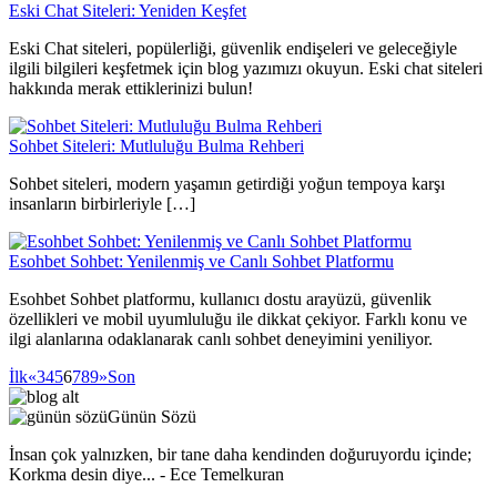
Eski Chat Siteleri: Yeniden Keşfet
Eski Chat siteleri, popülerliği, güvenlik endişeleri ve geleceğiyle
ilgili bilgileri keşfetmek için blog yazımızı okuyun. Eski chat siteleri
hakkında merak ettiklerinizi bulun!
Sohbet Siteleri: Mutluluğu Bulma Rehberi
Sohbet siteleri, modern yaşamın getirdiği yoğun tempoya karşı
insanların birbirleriyle […]
Esohbet Sohbet: Yenilenmiş ve Canlı Sohbet Platformu
Esohbet Sohbet platformu, kullanıcı dostu arayüzü, güvenlik
özellikleri ve mobil uyumluluğu ile dikkat çekiyor. Farklı konu ve
ilgi alanlarına odaklanarak canlı sohbet deneyimini yeniliyor.
İlk
«
3
4
5
6
7
8
9
»
Son
Günün Sözü
İnsan çok yalnızken, bir tane daha kendinden doğuruyordu içinde;
Korkma desin diye... - Ece Temelkuran