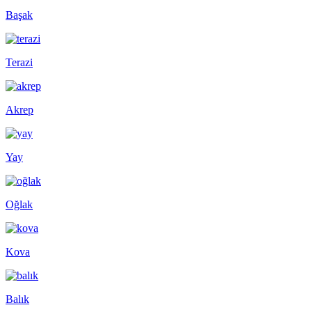
Başak
Terazi
Akrep
Yay
Oğlak
Kova
Balık